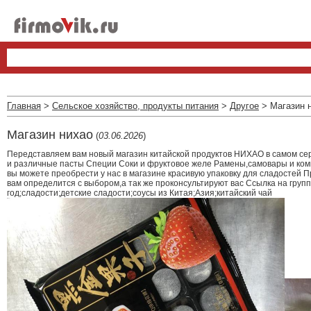
Главная
>
Сельское хозяйство, продукты питания
>
Другое
> Магазин 
Магазин нихао
(
03.06.2026
)
Передставляем вам новый магазин китайской продуктов НИХАО в самом сер
и различные пасты Специи Соки и фруктовое желе Рамены,самовары и комп
вы можете преобрести у нас в магазине красивую упаковку для сладостей
вам определится с выбором,а так же проконсультируют вас Ссылка на груп
год;сладости;детские сладости;соусы из Китая;Азия;китайский чай