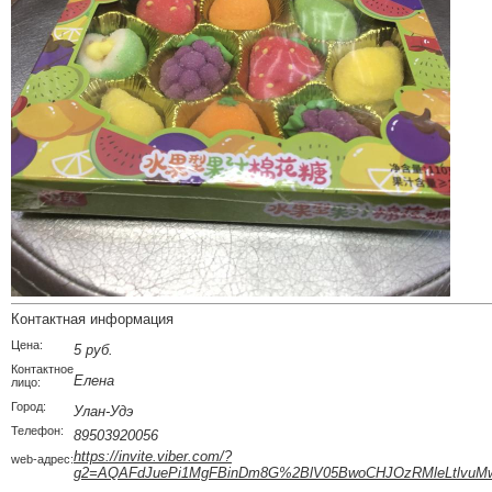
Контактная информация
Цена:
5 руб.
Контактное
Елена
лицо:
Город:
Улан-Удэ
Телефон:
89503920056
https://invite.viber.com/?
web-адрес:
g2=AQAFdJuePi1MgFBinDm8G%2BlV05BwoCHJOzRMleLtlvuMw