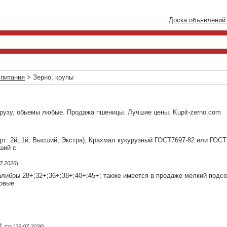
Доска объявлений
 питания
> Зерно, крупы
урузу, обьемы любые. Продажа пшеницы. Лучшие цены. Kupit-zerno.com
т: 2й, 1й, Высший, Экстра), Крахмал кукурузный ГОСТ7697-82 или ГОСТ
ший с
7.2026
)
либры 28+;32+;36+;38+;40+;45+; также имеется в продаже мелкий подсо
бовые
1 со
(
29.07.2026
)