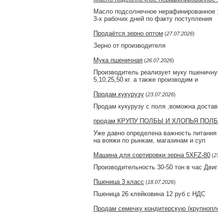
Масло подсолнечное нерафинированное 1
3-х рабочих дней по факту поступления
Продаётся зерно оптом
(
27.07.2026
)
Зерно от производителя
Мука пшеничная
(
26.07.2026
)
Производитель реализует муку пшеничную
5,10,25,50 кг. а также производим и
Продам кукурузу
(
23.07.2026
)
Продам кукурузу с поля ,воможна достав
продам КРУПУ ПОЛБЫ И ХЛОПЬЯ ПОЛ
Уже давно определена важность питания 
на вояжи по рынкам, магазинам и суп
Машина для сортировки зерна 5XFZ-80
(
2
Производительность 30-50 тон в час Двиг
Пшеница 3 класс
(
18.07.2026
)
Пшеница 26 клейковина 12 руб с НДС
Продам семечку кондитерскую (крупнопл