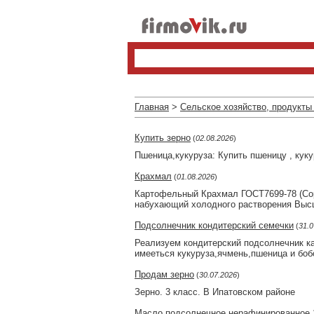
Главная
>
Сельское хозяйство, продукты
Купить зерно
(
02.08.2026
)
Пшеница,кукуруза: Купить пшеницу , кук
Крахмал
(
01.08.2026
)
Картофельный Крахмал ГОСТ7699-78 (Сор
набухающий холодного растворения Выс
Подсолнечник кондитерский семечки
(
31.0
Реализуем кондитерский подсолнечник ка
имееться кукуруза,ячмень,пшеница и бо
Продам зерно
(
30.07.2026
)
Зерно. 3 класс. В Ипатовском районе
Масло подсолнечное нерафинированное 