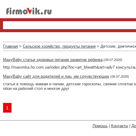
Главная
>
Сельское хозяйство, продукты питания
> Детские, диетичес
MaxyBaby статьи здоровье питание развитие ребенка
(
09.07.2026
)
http://maximka.ho.com.ua/index.php?loc=art_bhealth&art=adv7 консульт
MaxyBaby сайт для родителей и лиц, им сочувствующих
(
06.07.2026
)
статьи в помощь мамам и папам, детские гороскопы, свежие сплетни о
обои на рабочий стол и многое друг
1
Помощь
|
Контакты
|
До