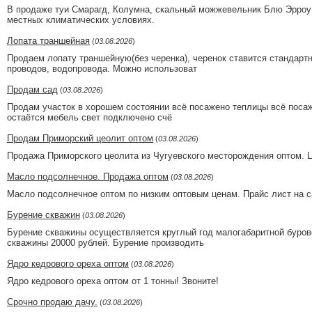
В продаже туи Смарагд, Колумна, скальный можжевельник Блю Эрроу и
местных климатических условиях.
Лопата траншейная
(
03.08.2026
)
Продаем лопату траншейную(без черенка), черенок ставится стандарт
проводов, водопровода. Можно использоват
Продам сад
(
03.08.2026
)
Продам участок в хорошем состоянии всё посажено теплицы всё посаж
остаётся мебель свет подключено счё
Продам Приморский цеолит оптом
(
03.08.2026
)
Продажа Приморского цеолита из Чугуевского месторождения оптом. Це
Масло подсолнечное. Продажа оптом
(
03.08.2026
)
Масло подсолнечное оптом по низким оптовым ценам. Прайс лист на са
Бурение скважин
(
03.08.2026
)
Бурение скважины осуществляется круглый год малогабаритной бурово
скважины 20000 рублей. Бурение производить
Ядро кедрового ореха оптом
(
03.08.2026
)
Ядро кедрового ореха оптом от 1 тонны! Звоните!
Срочно продаю дачу.
(
03.08.2026
)