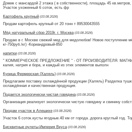
Домик с мансардой 2 этажа ( в собственности), площадь 45 кв.метров,
Участок ухоженный 6 соток, есть фр
Картофель крупный
(
03.08.2026
)
Продам картофель крупный от 20 тонн т 89530043555
Мёд натуральный сбор 2019г. г. Москва
(
03.08.2026
)
Продаю в г. Москве свежий мед для медолюбов! Новое поступление мёда 
кг-750руб./кг) -Кориандровый-850
напитки
(
03.08.2026
)
" КОММЕРЧЕСКОЕ ПРЕДЛОЖЕНИЕ " - ОТ ПРОИЗВОДИТЕЛЯ. МАГНИЕВАЯ
калия, натрия и бора, и каждый из этих элементов выполн
Курица Фермерская (Халяль)
(
03.08.2026
)
Предлагаем поставку охлаждённой продукции (Халяль) Разделка тушки
охлаждённая и качественная продукция.
Подается экологически чистая говядина
(
03.08.2026
)
Организация реализует экологически чистую говядину и свинину собс
Продам участок в Алешихе
(
03.08.2026
)
Участок 6 соток.кусты ягодные.40 км от города..дорога круглый год. Т
Бисквитные рулеты-Империя Вкуса
(
03.08.2026
)