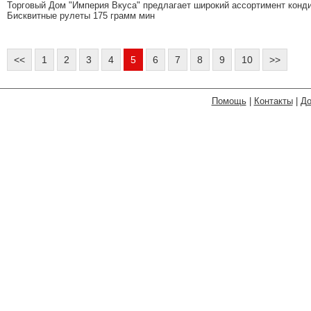
Торговый Дом "Империя Вкуса" предлагает широкий ассортимент конди
Бисквитные рулеты 175 грамм мин
<<
1
2
3
4
5
6
7
8
9
10
>>
Помощь
|
Контакты
|
До