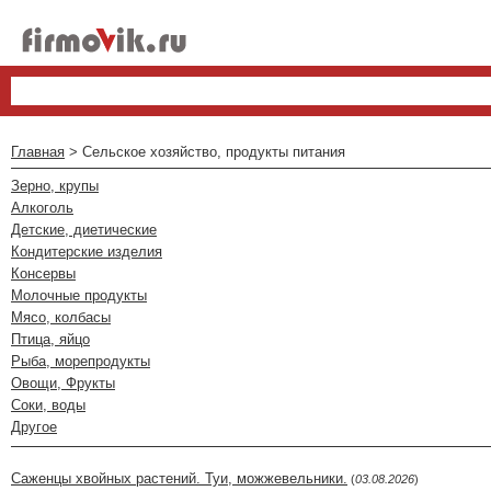
Главная
> Сельское хозяйство, продукты питания
Зерно, крупы
Алкоголь
Детские, диетические
Кондитерские изделия
Консервы
Молочные продукты
Мясо, колбасы
Птица, яйцо
Рыба, морепродукты
Овощи, Фрукты
Соки, воды
Другое
Саженцы хвойных растений. Туи, можжевельники.
(
03.08.2026
)